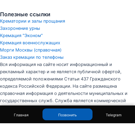
Полезные ссылки
Крематории и залы прощания
Захоронение урны
Кремация "Эконом"
Кремация военнослужащих
Морги Москвы (справочная)
Заказ кремации по телефоны
Вся информация на сайте носит информационный и
рекламный характер и не является публичной офертой,
определяемой положениями Статьи 437 Гражданского
кодекса Российской Федерации. На сайте размещена
справочная информация о деятельности муниципальных и
государственных служб. Служба является коммерческой
ритуальной службой.
✖
В какой морг отвезли тело
Главная
Позвонить
Telegram
©2010-2026 Московская служба кремации. Все права
защищены